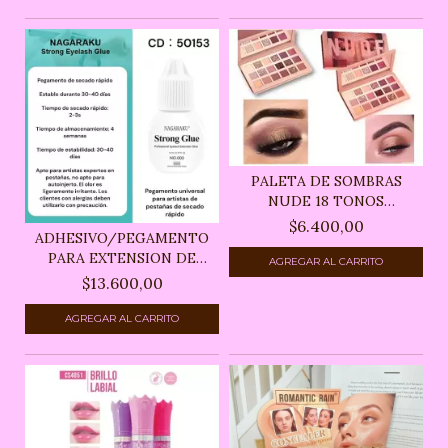
PALETA DE SOMBRAS
NUDE 18 TONOS
COLORES...
$6.400,00
ADHESIVO/PEGAMENTO
PARA EXTENSION DE
PES...
$13.600,00