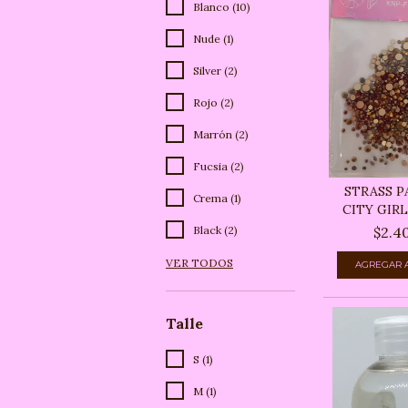
Blanco (10)
Nude (1)
Silver (2)
Rojo (2)
Marrón (2)
Fucsia (2)
STRASS P
Crema (1)
CITY GIR
$2.4
Black (2)
VER TODOS
Talle
S (1)
M (1)