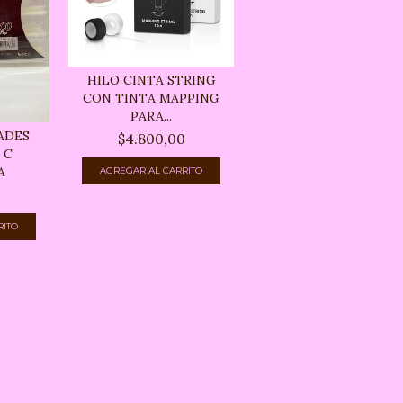
HILO CINTA STRING
CON TINTA MAPPING
PARA...
ADES
$4.800,00
 C
A
0
RITO