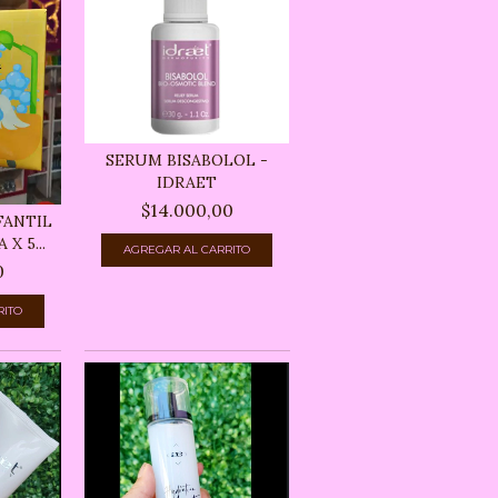
SERUM BISABOLOL -
IDRAET
$14.000,00
FANTIL
X 5...
0
RITO