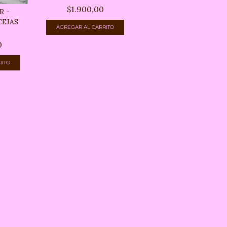
$1.900,00
R -
CEJAS
0